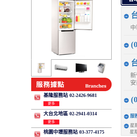
台
中
(
台
新
安
基隆服務站
02-2426-9681
(
更多
大台北地區
02-2941-0314
服
更多
星期
星期
桃園中壢服務站
03-377-4175