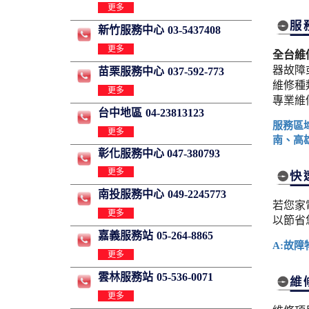
更多
新竹服務中心
03-5437408
更多
全台維
器故障
苗栗服務中心
037-592-773
維修種
更多
專業維
台中地區
04-23813123
服務區
更多
南、高
彰化服務中心 047-380793
更多
南投服務中心
049-2245773
若您家
更多
以節省
嘉義服務站
05-264-8865
A:故障
更多
雲林服務站
05-536-0071
更多