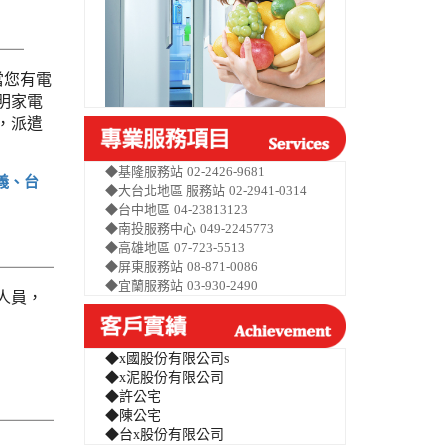
當您有電
明家電
，派遣
◆基隆服務站
02-2426-9681
義、台
◆大台北地區 服務站
02-2941-0314
◆台中地區
04-23813123
◆南投服務中心
049-2245773
◆高雄地區
07-723-5513
◆屏東服務站
08-871-0086
◆宜蘭服務站
03-930-2490
人員，
◆x國股份有限公司s
◆x泥股份有限公司
◆許公宅
◆陳公宅
◆台x股份有限公司